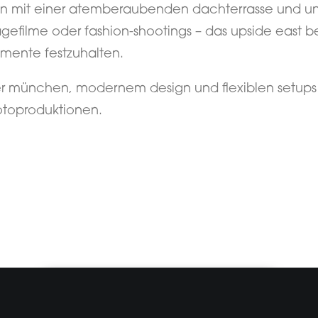
n mit einer atemberaubenden dachterrasse und unz
efilme oder fashion-shootings – das upside east begei
mente festzuhalten.
r münchen, modernem design und flexiblen setups 
fotoproduktionen.
JETZT ANGEBOT ANFORDERN