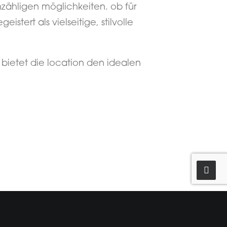
ähligen möglichkeiten. ob für
stert als vielseitige, stilvolle
bietet die location den idealen