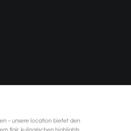
n – unsere location bietet den
 flair, kulinarischen highlights