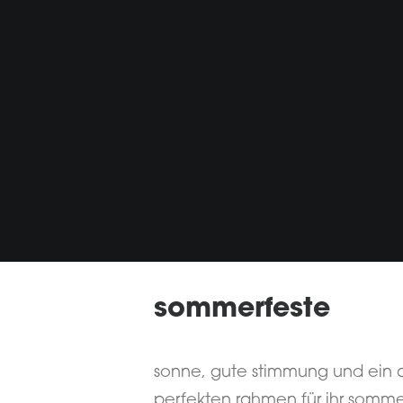
sommerfeste
sonne, gute stimmung und ein a
perfekten rahmen für ihr sommerf