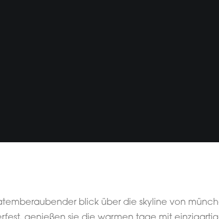
temberaubender blick über die skyline von münche
est. genießen sie die warmen tage mit einzigartigem