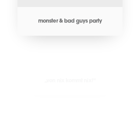
monster & bad guys party
„von nix kommt nix!“