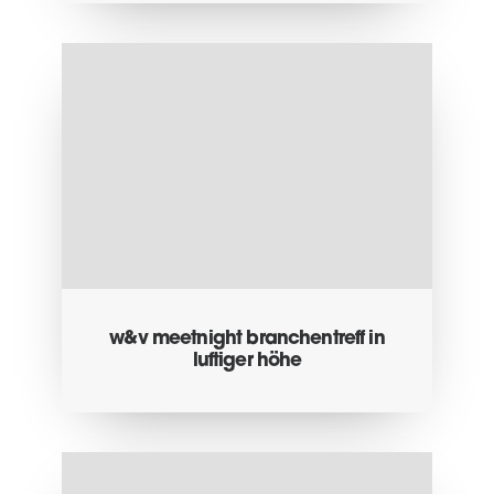
w&v meetnight branchentreff in
luftiger höhe